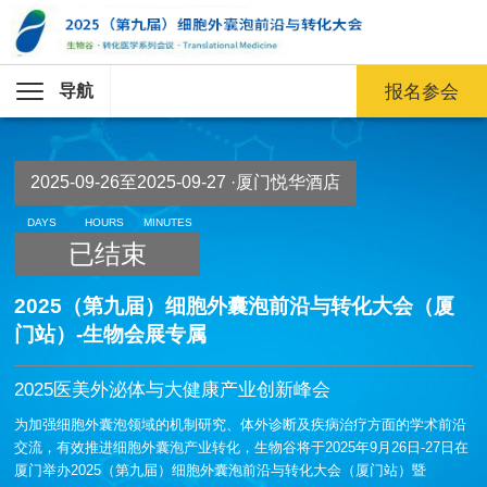
导航
报名参会
2025-09-26至2025-09-27 ·厦门悦华酒店
DAYS
HOURS
MINUTES
已结束
2025（第九届）细胞外囊泡前沿与转化大会（厦
门站）-生物会展专属
2025医美外泌体与大健康产业创新峰会
为加强细胞外囊泡领域的机制研究、体外诊断及疾病治疗方面的学术前沿
交流，有效推进细胞外囊泡产业转化，生物谷将于2025年9月26日-27日在
厦门举办2025（第九届）细胞外囊泡前沿与转化大会（厦门站）暨