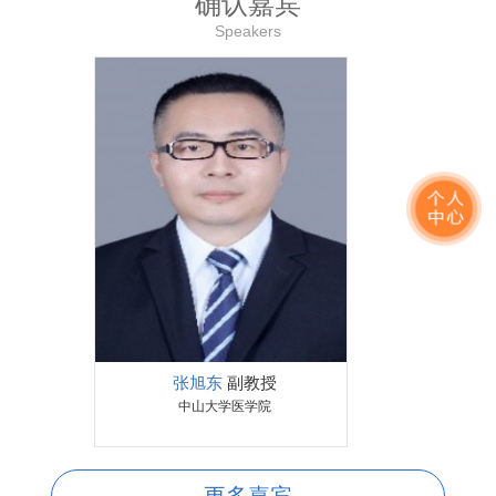
确认嘉宾
Speakers
员
张旭东
副教授
张智勇
首
学
中山大学医学院
中科睿极（海宁）