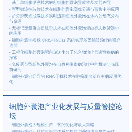
- 基于单细胞测序技术解析细胞外囊泡异质性及功能差异
- 新型微流控芯片技术在细胞外囊泡高效分离与富集中的应用
- 超分辨荧光成像技术实时追踪细胞外囊泡在体内的动态分布
与命运
- 无标记定量蛋白质组学技术在细胞外囊泡蛋白标志物筛选中
的应用
- 细胞外囊泡搭载 CRISPR/Cas 系统实现基因编辑治疗的研究
进展
- 工程化细胞外囊泡靶向递送小分子化合物治疗代谢性疾病的
探索
- 免疫调节型细胞外囊泡在自身免疫疾病治疗中的机制与临床
前研究
- 细胞外囊泡介导的 RNA 干扰技术在肿瘤靶向治疗中的应用优
化
细胞外囊泡产业化发展与质量管控论
坛
- 细胞外囊泡大规模生产工艺的优化与放大策略
- 细胞外囊泡产品质量标准体系的构建与关键质量属性评估