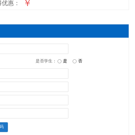
￥
得优惠：
是否学生：
是
否
码