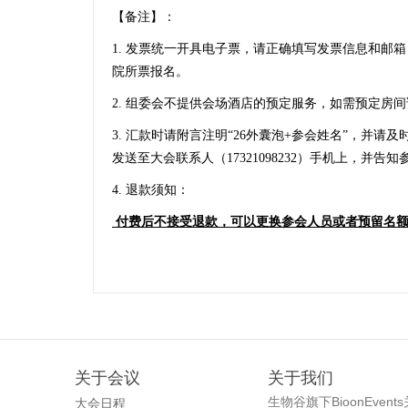
【备注】：
1. 发票统一开具电子票，请正确填写发票信息和邮箱
院所票报名。
2.
组委会不提供会场酒店的预定服务，如需预定房间
3.
汇款时请附言注明“26外囊泡+参会姓名”，并请
发送至大会联系人（17321098232）手机上，并告
4.
退款须知：
付费后不接受退款，可以更换参会人员或者预留名额
关于会议
关于我们
生物谷旗下BioonEve
大会日程