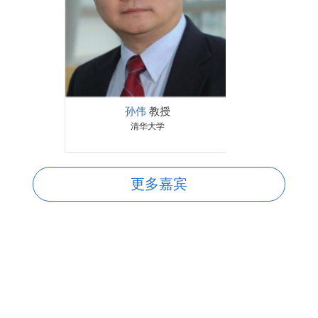
孙伟
教授
梁琼
清华大学
清
更多嘉宾