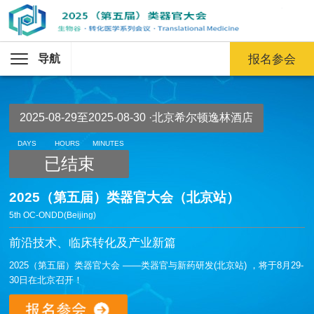
导航
报名参会
2025-08-29至2025-08-30 ·北京希尔顿逸林酒店
DAYS
HOURS
MINUTES
已结束
2025（第五届）类器官大会（北京站）
5th OC-ONDD(Beijing)
前沿技术、临床转化及产业新篇
2025（第五届）类器官大会 ——类器官与新药研发(北京站) ，将于8月29-
30日在北京召开！