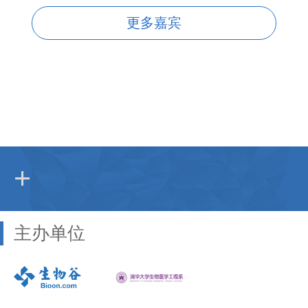
更多嘉宾
+
主办单位